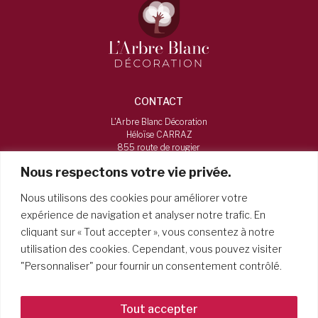
CONTACT
L'Arbre Blanc Décoration
Héloïse CARRAZ
855 route de rougier
73160, Vimines
Nous respectons votre vie privée.
06 16 12 38 84
Nous utilisons des cookies pour améliorer votre
larbreblancdecoration@gmail.com
expérience de navigation et analyser notre trafic. En
cliquant sur « Tout accepter », vous consentez à notre
HORAIRES
utilisation des cookies. Cependant, vous pouvez visiter
Du mardi au samedi, de 9h à 19h
"Personnaliser" pour fournir un consentement contrôlé.
Tout accepter