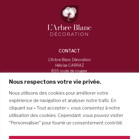
CONTACT
L'Arbre Blanc Décoration
Héloïse CARRAZ
855 route de rougier
73160, Vimines
Nous respectons votre vie privée.
06 16 12 38 84
Nous utilisons des cookies pour améliorer votre
larbreblancdecoration@gmail.com
expérience de navigation et analyser notre trafic. En
cliquant sur « Tout accepter », vous consentez à notre
HORAIRES
utilisation des cookies. Cependant, vous pouvez visiter
Du mardi au samedi, de 9h à 19h
"Personnaliser" pour fournir un consentement contrôlé.