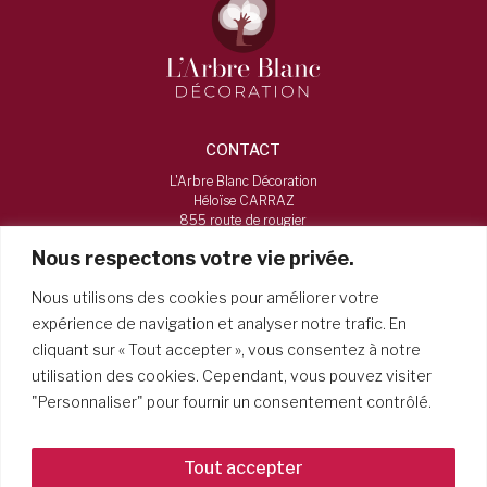
CONTACT
L'Arbre Blanc Décoration
Héloïse CARRAZ
855 route de rougier
73160, Vimines
Nous respectons votre vie privée.
06 16 12 38 84
Nous utilisons des cookies pour améliorer votre
larbreblancdecoration@gmail.com
expérience de navigation et analyser notre trafic. En
cliquant sur « Tout accepter », vous consentez à notre
HORAIRES
utilisation des cookies. Cependant, vous pouvez visiter
Du mardi au samedi, de 9h à 19h
"Personnaliser" pour fournir un consentement contrôlé.
Tout accepter
Mentions légales