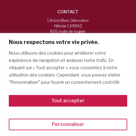
CONTACT
L'Arbre Blanc Décoration
Héloïse CARRAZ
855 route de rougier
73160, Vimines
Nous respectons votre vie privée.
06 16 12 38 84
Nous utilisons des cookies pour améliorer votre
larbreblancdecoration@gmail.com
expérience de navigation et analyser notre trafic. En
cliquant sur « Tout accepter », vous consentez à notre
HORAIRES
utilisation des cookies. Cependant, vous pouvez visiter
Du mardi au samedi, de 9h à 19h
"Personnaliser" pour fournir un consentement contrôlé.
Tout accepter
Mentions légales
Conditions générales de vente
Politique de confidentialité
Personnaliser
Site conçu par Emilie Mignon