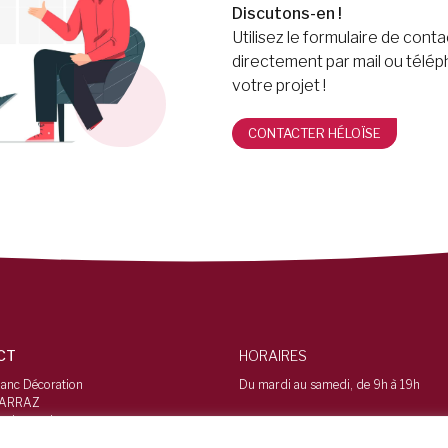
Discutons-en !
Utilisez le formulaire de cont
directement par mail ou télé
votre projet !
CONTACTER HÉLOÏSE
CT
HORAIRES
lanc Décoration
Du mardi au samedi, de 9h à 19h
CARRAZ
 de rougier
imines