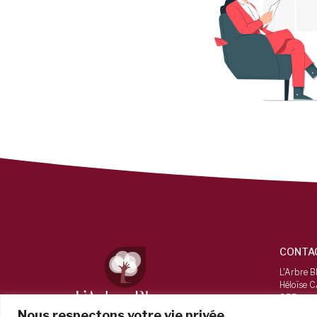
CONTA
L'Arbre B
Héloïse 
855 route
73160, V
Nous respectons votre vie privée.